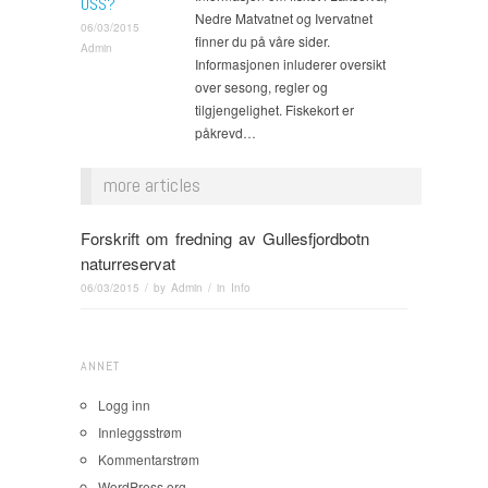
OSS?
Nedre Matvatnet og Ivervatnet
06/03/2015
finner du på våre sider.
Admin
Informasjonen inluderer oversikt
over sesong, regler og
tilgjengelighet. Fiskekort er
påkrevd…
more articles
Forskrift om fredning av Gullesfjordbotn
naturreservat
06/03/2015
/ by
Admin
/ in
Info
ANNET
Logg inn
Innleggsstrøm
Kommentarstrøm
WordPress.org