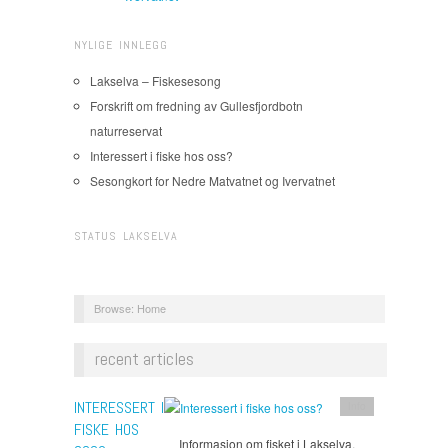
NYLIGE INNLEGG
Lakselva – Fiskesesong
Forskrift om fredning av Gullesfjordbotn
naturreservat
Interessert i fiske hos oss?
Sesongkort for Nedre Matvatnet og Ivervatnet
STATUS LAKSELVA
Browse:
Home
recent articles
INTERESSERT I
Info
FISKE HOS
Informasjon om fisket i Lakselva,